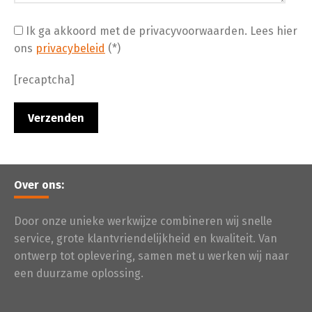
Ik ga akkoord met de privacyvoorwaarden.
Lees hier
ons
privacybeleid
(*)
[recaptcha]
Over ons:
Door onze unieke werkwijze combineren wij snelle
service, grote klantvriendelijkheid en kwaliteit. Van
ontwerp tot oplevering, samen met u werken wij naar
een duurzame oplossing.