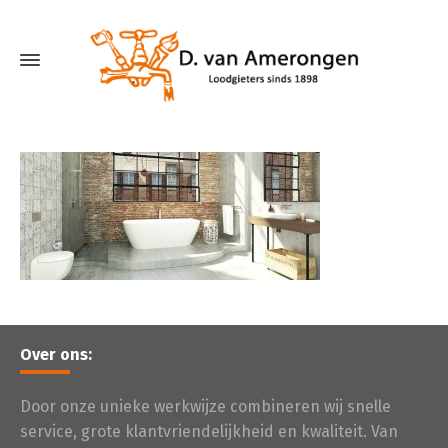
Over ons:
Door onze unieke werkwijze combineren wij snelle
service, grote klantvriendelijkheid en kwaliteit. Van