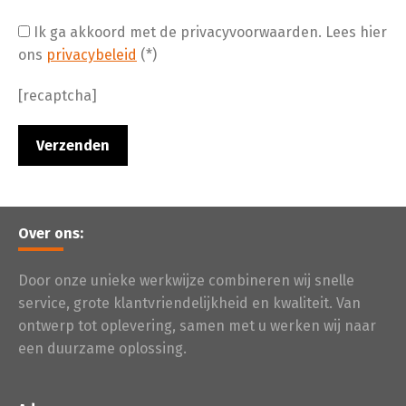
Ik ga akkoord met de privacyvoorwaarden.
Lees hier
ons
privacybeleid
(*)
[recaptcha]
Over ons:
Door onze unieke werkwijze combineren wij snelle
service, grote klantvriendelijkheid en kwaliteit. Van
ontwerp tot oplevering, samen met u werken wij naar
een duurzame oplossing.