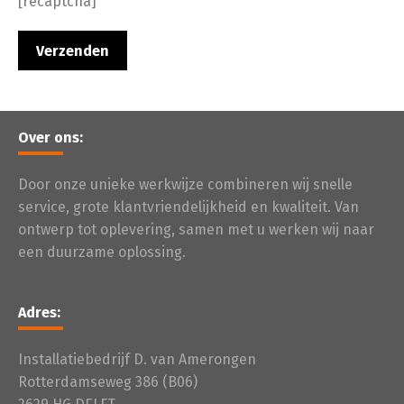
[recaptcha]
Over ons:
Door onze unieke werkwijze combineren wij snelle
service, grote klantvriendelijkheid en kwaliteit. Van
ontwerp tot oplevering, samen met u werken wij naar
een duurzame oplossing.
Adres:
Installatiebedrijf D. van Amerongen
Rotterdamseweg 386 (B06)