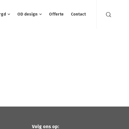
rgd
OD design
Offerte
Contact
Volg ons op: