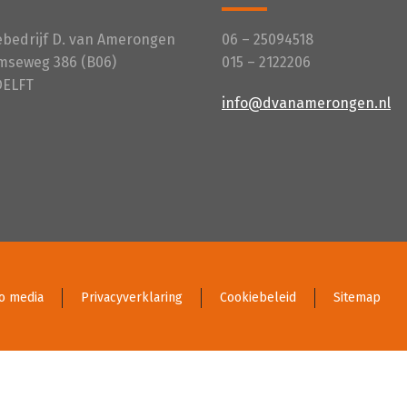
iebedrijf D. van Amerongen
06 – 25094518
mseweg 386 (B06)
015 – 2122206
DELFT
info@dvanamerongen.nl
o media
Privacyverklaring
Cookiebeleid
Sitemap