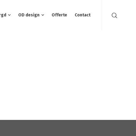
rgd
OD design
Offerte
Contact