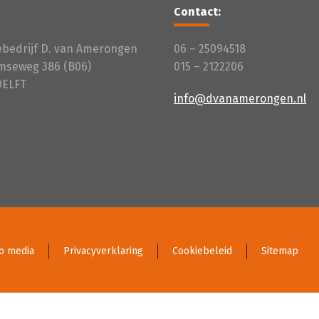
Contact:
iebedrijf D. van Amerongen
06 – 25094518
mseweg 386 (B06)
015 – 2122206
DELFT
info@dvanamerongen.nl
o media
Privacyverklaring
Cookiebeleid
Sitemap