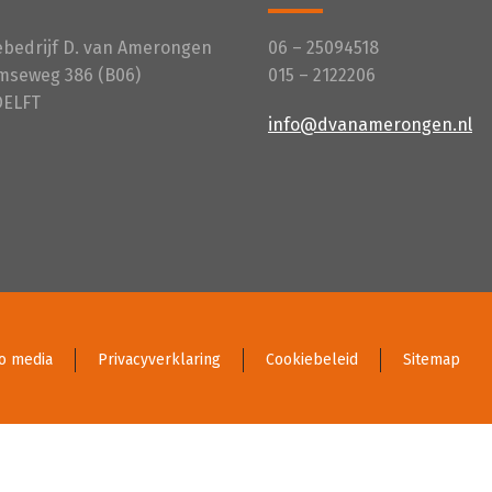
iebedrijf D. van Amerongen
06 – 25094518
mseweg 386 (B06)
015 – 2122206
DELFT
info@dvanamerongen.nl
o media
Privacyverklaring
Cookiebeleid
Sitemap