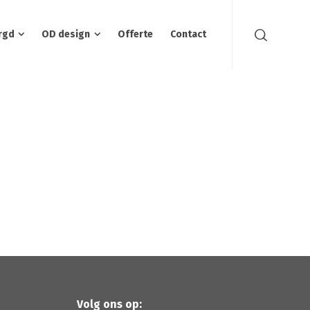
rgd
OD design
Offerte
Contact
Volg ons op: