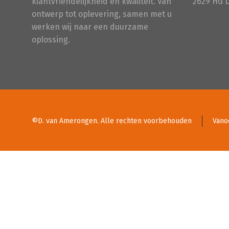
klantvriendelijkheid en kwaliteit. Van
2629 HG 
ontwerp tot oplevering, samen met u
werken wij naar een duurzame
oplossing.
©D. van Amerongen. Alle rechten voorbehouden
Vano