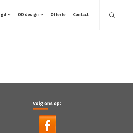
rgd
OD design
Offerte
Contact
Volg ons op: