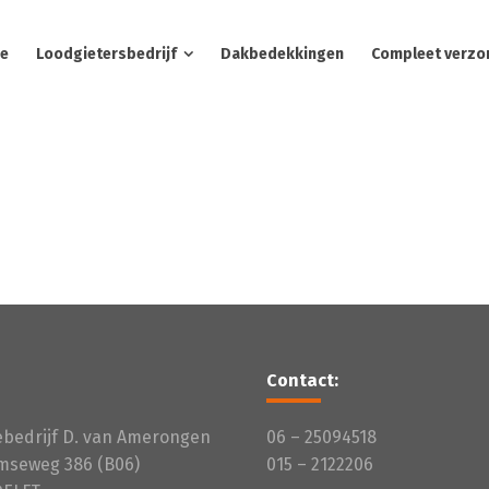
e
Loodgietersbedrijf
Dakbedekkingen
Compleet verzo
Contact:
iebedrijf D. van Amerongen
06 – 25094518
mseweg 386 (B06)
015 – 2122206