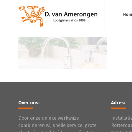
Hom
Over ons:
Adres:
Door onze unieke werkwijze
Installat
combineren wij snelle service, grote
Rotterda