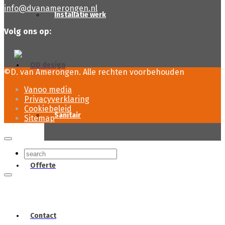
info@dvanamerongen.nl
Installatie werk
Volg ons op:
OD design
©D. van Amerongen. Alle rechten voorbehouden
Vanoo media
Privacyverklaring
Cookiebeleid
Sanitair
Sitemap
Offerte
Contact