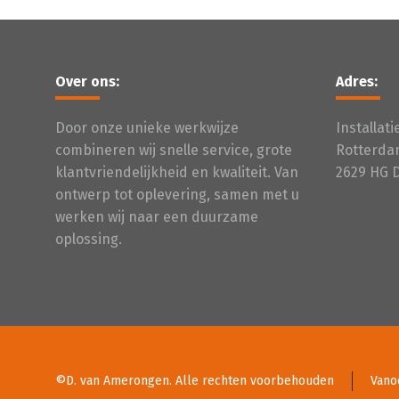
Over ons:
Adres:
Door onze unieke werkwijze
Installat
combineren wij snelle service, grote
Rotterda
klantvriendelijkheid en kwaliteit. Van
2629 HG 
ontwerp tot oplevering, samen met u
werken wij naar een duurzame
oplossing.
©D. van Amerongen. Alle rechten voorbehouden
Vano