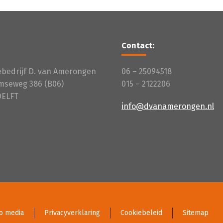
Contact:
iebedrijf D. van Amerongen
06 – 25094518
mseweg 386 (B06)
015 – 2122206
DELFT
info@dvanamerongen.nl
o media
Privacyverklaring
Cookiebeleid
Sitemap