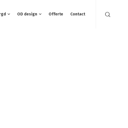
rgd
OD design
Offerte
Contact