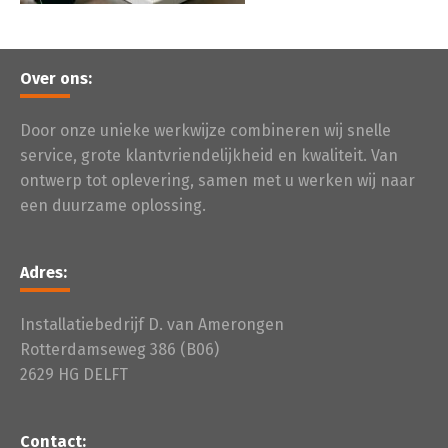
Over ons:
Door onze unieke werkwijze combineren wij snelle
service, grote klantvriendelijkheid en kwaliteit. Van
ontwerp tot oplevering, samen met u werken wij naar
een duurzame oplossing.
Adres:
Installatiebedrijf D. van Amerongen
Rotterdamseweg 386 (B06)
2629 HG DELFT
Contact: