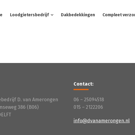
e
Loodgietersbedrijf
Dakbedekkingen
Compleet verzo
Contact:
iebedrijf D. van Amerongen
06 – 25094518
mseweg 386 (B06)
015 – 2122206
DELFT
info@dvanamerongen.nl