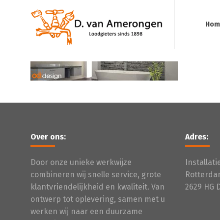
Hom
Over ons:
Adres:
Door onze unieke werkwijze
Installat
combineren wij snelle service, grote
Rotterda
klantvriendelijkheid en kwaliteit. Van
2629 HG 
ontwerp tot oplevering, samen met u
werken wij naar een duurzame