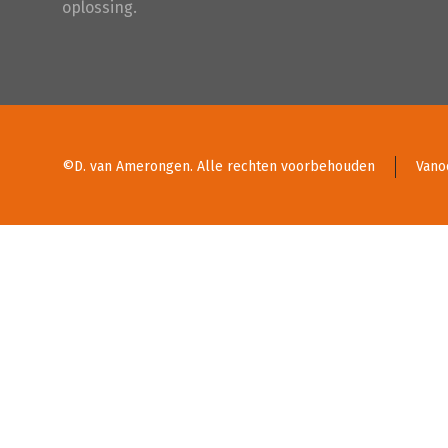
oplossing.
©D. van Amerongen. Alle rechten voorbehouden
Vano