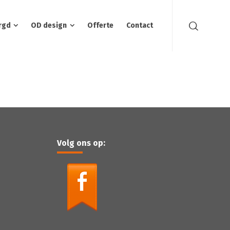
rgd
OD design
Offerte
Contact
Volg ons op: