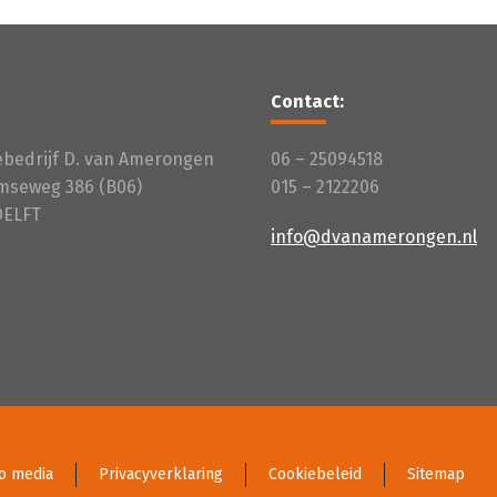
Contact:
iebedrijf D. van Amerongen
06 – 25094518
mseweg 386 (B06)
015 – 2122206
DELFT
info@dvanamerongen.nl
o media
Privacyverklaring
Cookiebeleid
Sitemap