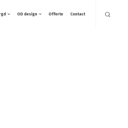
rgd
OD design
Offerte
Contact