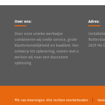
Over ons:
Adres:
Door onze unieke werkwijze
Installat
combineren wij snelle service, grote
Rotterda
klantvriendelijkheid en kwaliteit. Van
2629 HG 
ontwerp tot oplevering, samen met u
werken wij naar een duurzame
oplossing.
©D. van Amerongen. Alle rechten voorbehouden
Vano