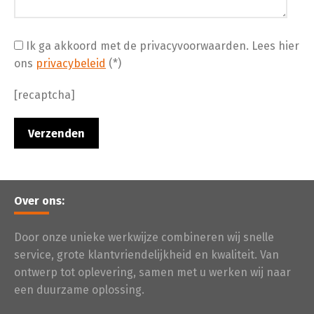
Ik ga akkoord met de privacyvoorwaarden.
Lees hier
ons
privacybeleid
(*)
[recaptcha]
Over ons:
Door onze unieke werkwijze combineren wij snelle
service, grote klantvriendelijkheid en kwaliteit. Van
ontwerp tot oplevering, samen met u werken wij naar
een duurzame oplossing.